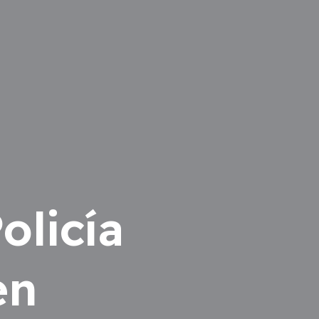
olicía
en